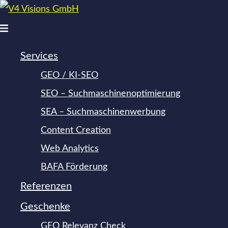
Zum
Inhalt
Menü
springen
umschalten
Services
GEO / KI-SEO
SEO – Suchmaschinen­optimierung
SEA – Suchmaschinen­werbung
Content Creation
Web Analytics
BAFA Förderung
Referenzen
Geschenke
GEO Relevanz Check