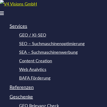
Zum
Inhalt
Menü
springen
umschalten
Services
GEO / KI-SEO
SEO – Suchmaschinen­optimierung
SEA – Suchmaschinen­werbung
Content Creation
Web Analytics
BAFA Förderung
Referenzen
Geschenke
GEO Relevanz Check