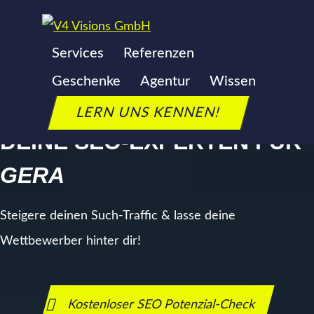
Zum
Inhalt
Services
Referenzen
springen
SEO AGENTUR
GERA
Geschenke
Agentur
Wissen
LERN UNS KENNEN!
DEINE SEO-EXPERTEN FÜR
GERA
Steigere deinen Such-Traffic & lasse deine
Wettbewerber hinter dir!
Kostenloser SEO Potenzial-Check