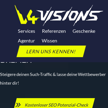
Zum
Inhalt
springen
SEO AGENTUR
BREMEN
Services
Referenzen
Geschenke
Agentur
Wissen
DEINE SEO-EXPERTEN FÜR
LERN UNS KENNEN!
BREMEN
Steigere deinen Such-Traffic & lasse deine Wettbewerber
hinter dir!
Kostenloser SEO Potenzial-Check