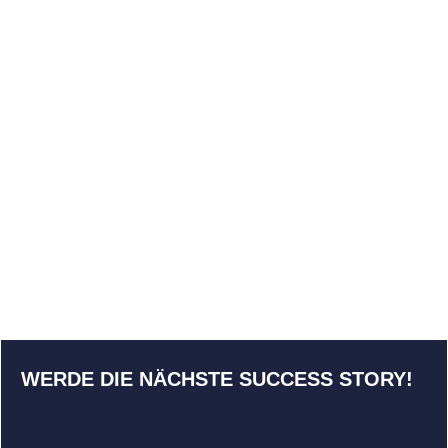
mundschutzhandel.de –
+1.004% Traffic nach 12
Monaten
WERDE DIE NÄCHSTE SUCCESS STORY!