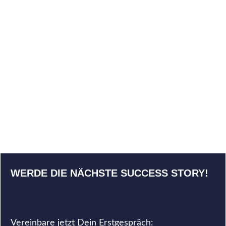
mundschutzhandel.de –
+1.004% Traffic nach 12
Monaten
WERDE DIE NÄCHSTE SUCCESS STORY!
Vereinbare jetzt Dein Erstgespräch: