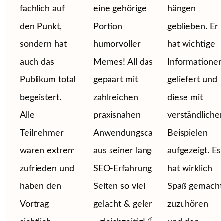
fachlich auf
eine gehörige
hängen
den Punkt,
Portion
geblieben. Er
sondern hat
humorvoller
hat wichtige
auch das
Memes! All das
Informatione
Publikum total
gepaart mit
geliefert und
begeistert.
zahlreichen
diese mit
Alle
praxisnahen
verständliche
Teilnehmer
Anwendungscases
Beispielen
waren extrem
aus seiner langen
aufgezeigt. Es
zufrieden und
SEO-Erfahrung.
hat wirklich
haben den
Selten so viel
Spaß gemach
Vortrag
gelacht & gelernt
zuzuhören