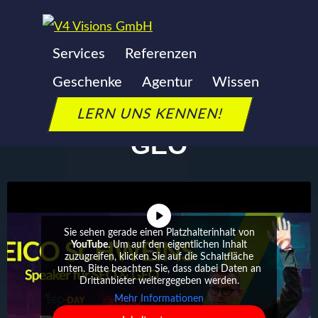
Zum
Inhalt
Services
Referenzen
EICO SCHWEINS -
springen
Geschenke
Agentur
Wissen
SPEAKER FÜR SEO &
LERN UNS KENNEN!
GEO
Sie sehen gerade einen Platzhalterinhalt von
YouTube
. Um auf den eigentlichen Inhalt
zuzugreifen, klicken Sie auf die Schaltfläche
unten. Bitte beachten Sie, dass dabei Daten an
Drittanbieter weitergegeben werden.
Mehr Informationen