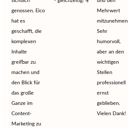
sichtlich
- gleichzeitig! 🤩
und den
genossen. Eico
Mehrwert
hat es
mitzunehmen
geschafft, die
Sehr
komplexen
humorvoll,
Inhalte
aber an den
greifbar zu
wichtigen
machen und
Stellen
den Blick für
professionell
das große
ernst
Ganze im
geblieben.
Content-
Vielen Dank!
Marketing zu