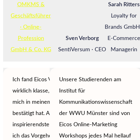
OMKMS &
Sarah Ritters
Geschäftsführer
Loyalty for
· Online-
Brands GmbH
Profession
Sven Verborg
E-Commerc
GmbH & Co. KG
SentiVersum · CEO
Managerin
Ich fand Eicos Vortrag
Unsere Studierenden am
wirklich klasse, weil er
Institut für
mich in meinem Tun
Kommunikationswissenschaft
bestätigt hat. Am
der WWU Münster sind von
inspirierendsten fand
Eicos Online-Marketing
ich das Vorgehen zur
Workshops jedes Mal hellauf