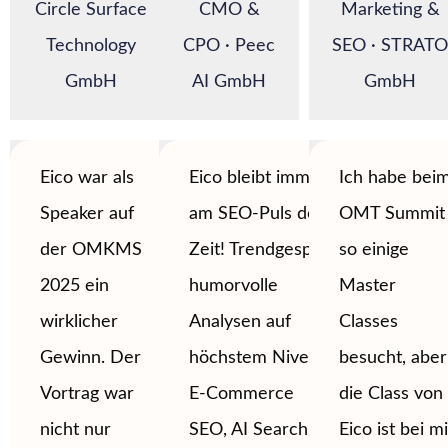
Circle Surface
CMO &
Marketing &
Technology
CPO · Peec
SEO · STRAT
GmbH
AI GmbH
GmbH
Eico war als
Eico bleibt immer
Ich habe bei
Speaker auf
am SEO-Puls der
OMT Summit
der OMKMS
Zeit! Trendgespür,
so einige
2025 ein
humorvolle
Master
wirklicher
Analysen auf
Classes
Gewinn. Der
höchstem Niveau,
besucht, aber
Vortrag war
E-Commerce
die Class von
nicht nur
SEO, AI Search &
Eico ist bei mi