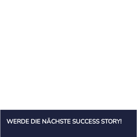
mundschutzhandel.de –
+1.004% Traffic nach 12
Monaten
WERDE DIE NÄCHSTE SUCCESS STORY!