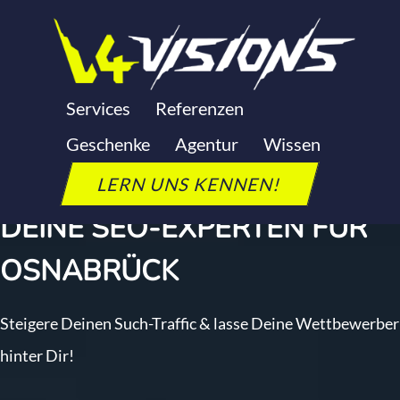
Zum
Inhalt
springen
SEO AGENTUR
Services
Referenzen
OSNABRÜCK
Geschenke
Agentur
Wissen
LERN UNS KENNEN!
DEINE SEO-EXPERTEN FÜR
OSNABRÜCK
Steigere Deinen Such-Traffic & lasse Deine Wettbewerber
hinter Dir!