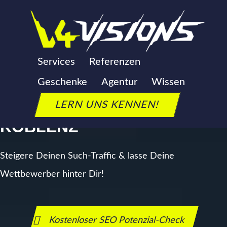
Zum
Inhalt
springen
SEO AGENTUR KOBLENZ
Services
Referenzen
Geschenke
Agentur
Wissen
DEINE SEO-EXPERTEN FÜR
LERN UNS KENNEN!
KOBLENZ
Steigere Deinen Such-Traffic & lasse Deine
Wettbewerber hinter Dir!
Kostenloser SEO Potenzial-Check