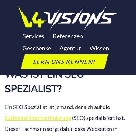
Zum
Inhalt
springen
SEO SPEZIALIST
Services
Referenzen
Geschenke
Agentur
Wissen
Letzte Aktualisierung: 24. September 2025
LERN UNS KENNEN!
WAS IST EIN SEO
SPEZIALIST?
Ein SEO Spezialist ist jemand, der sich auf die
Suchmaschinenoptimierung
(SEO) spezialisiert hat.
Dieser Fachmann sorgt dafür, dass Webseiten in