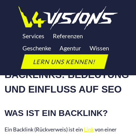
Zum
Inhalt
springen
BACKLINKS
Services
Referenzen
Geschenke
Agentur
Wissen
Letzte Aktualisierung: 24. September 2025
LERN UNS KENNEN!
BACKLINKS: BEDEUTUNG
UND EINFLUSS AUF SEO
WAS IST EIN BACKLINK?
Ein Backlink (Rückverweis) ist ein
Link
von einer