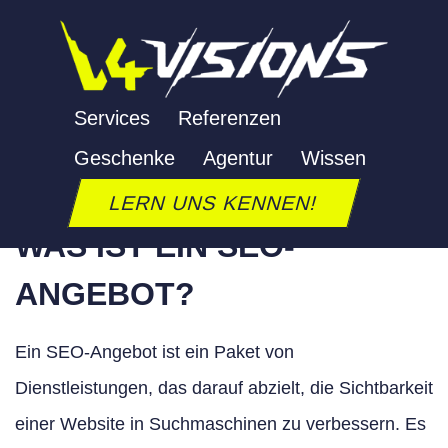
Zum
Inhalt
springen
SEO ANGEBOT
Services
Referenzen
Geschenke
Agentur
Wissen
Letzte Aktualisierung: 24. September 2025
LERN UNS KENNEN!
WAS IST EIN SEO-
ANGEBOT?
Ein SEO-Angebot ist ein Paket von
Dienstleistungen, das darauf abzielt, die Sichtbarkeit
einer Website in Suchmaschinen zu verbessern. Es