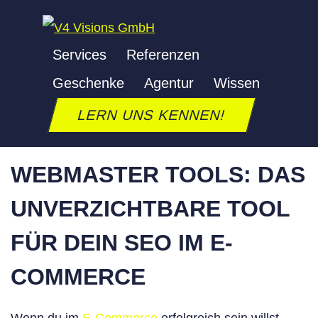
Zum
Inhalt
Services
Referenzen
springen
WEBMASTER TOOLS
Geschenke
Agentur
Wissen
LERN UNS KENNEN!
Letzte Aktualisierung: 24. September 2025
WEBMASTER TOOLS: DAS
UNVERZICHTBARE TOOL
FÜR DEIN SEO IM E-
COMMERCE