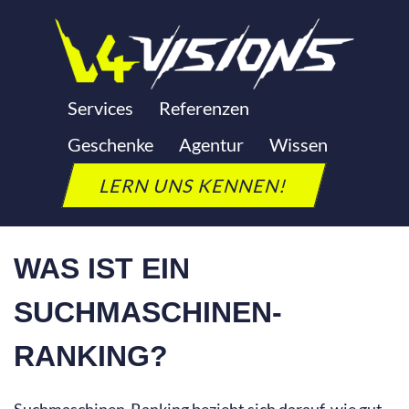
Zum
Inhalt
springen
RANKING
Services
Referenzen
Geschenke
Agentur
Wissen
SUCHMASCHINEN
LERN UNS KENNEN!
Letzte Aktualisierung: 24. September 2025
WAS IST EIN
SUCHMASCHINEN-
RANKING?