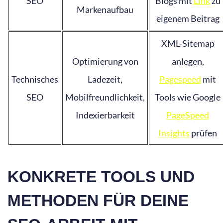
SEO
Blogs mit
Link
zu
Markenaufbau
eigenem Beitrag
XML-Sitemap
Optimierung von
anlegen,
Technisches
Ladezeit,
Pagespeed
mit
SEO
Mobilfreundlichkeit,
Tools wie Google
Indexierbarkeit
PageSpeed
Insights
prüfen
KONKRETE TOOLS UND
METHODEN FÜR DEINE