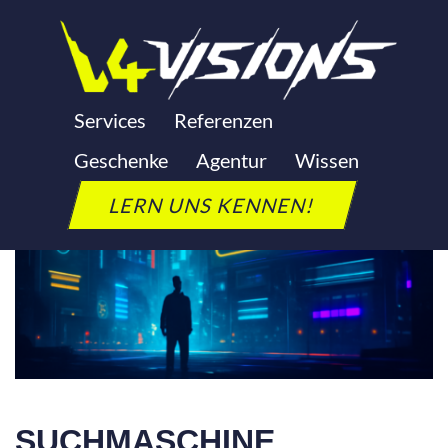
Zum
Inhalt
springen
Services
Referenzen
Geschenke
Agentur
Wissen
LERN UNS KENNEN!
SUCHMASCHINE