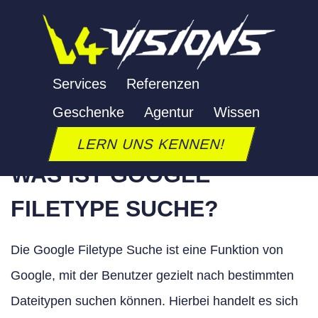
Zum
Inhalt
springen
FILETYPE
Services
Referenzen
Geschenke
Agentur
Wissen
Letzte Aktualisierung: 24. September 2025
LERN UNS KENNEN!
WAS IST GOOGLE
FILETYPE SUCHE?
Die Google Filetype Suche ist eine Funktion von
Google, mit der Benutzer gezielt nach bestimmten
Dateitypen suchen können. Hierbei handelt es sich