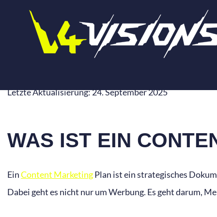
Zum
Inhalt
springen
CONTENT MARKET
Letzte Aktualisierung: 24. September 2025
WAS IST EIN CONTE
Ein
Content Marketing
Plan ist ein strategisches Dokumen
Dabei geht es nicht nur um Werbung. Es geht darum, Me