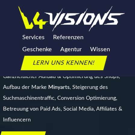
Zum
Inhalt
springen
Services
Referenzen
MINYARTS - MINIATURES &
Geschenke
Agentur
Wissen
MORE
LERN UNS KENNEN!
Ganzheitlicher Aufbau & Optimierung des Shops,
Aufbau der Marke
Minyarts
, Steigerung des
Suchmaschinentraffic, Conversion Optimierung,
Betreuung von Paid Ads, Social Media, Affiliates &
Influencern