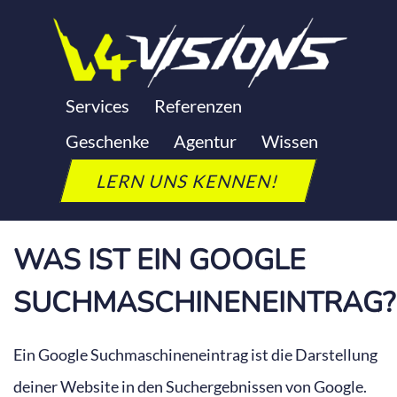
Zum
Inhalt
springen
GOOGLE
Services
Referenzen
Geschenke
Agentur
Wissen
SUCHMASCHINENEINTRAG
LERN UNS KENNEN!
Letzte Aktualisierung: 24. September 2025
WAS IST EIN GOOGLE
SUCHMASCHINENEINTRAG?
Ein Google Suchmaschineneintrag ist die Darstellung
deiner Website in den Suchergebnissen von Google.