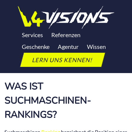
Zum
Inhalt
springen
SUCHMASCHINEN
Services
Referenzen
Geschenke
Agentur
Wissen
RANKING
LERN UNS KENNEN!
Letzte Aktualisierung: 24. September 2025
WAS IST
SUCHMASCHINEN-
RANKINGS?