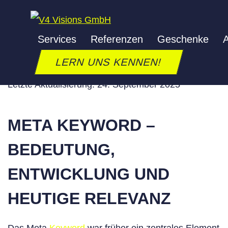
Zum
Inhalt
Services
Referenzen
Geschenke
A
springen
META KEYWORD
LERN UNS KENNEN!
Letzte Aktualisierung: 24. September 2025
META KEYWORD –
BEDEUTUNG,
ENTWICKLUNG UND
HEUTIGE RELEVANZ