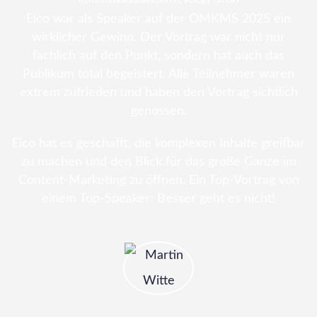
Kommunikationsexpertin, eology GmbH
Eico war als Speaker auf der OMKMS 2025 ein
wirklicher Gewinn. Der Vortrag war nicht nur
fachlich auf den Punkt, sondern hat auch das
Publikum total begeistert. Alle Teilnehmer waren
extrem zufrieden und haben den Vortrag sichtlich
genossen.
Eico hat es geschafft, die komplexen Inhalte greifbar
zu machen und den Blick für das große Ganze im
Content-Marketing zu öffnen. Ein Top-Vortrag von
einem Top-Speaker: Besser geht es nicht!