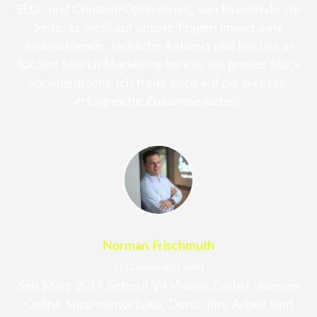
SEO- und Content-Optimierung von blueant.de zur
Seite. Er weiß auf unsere Fragen immer eine
einleuchtende, fachliche Antwort und hat uns in
Sachen Search Marketing bereits ein großes Stück
vorangebracht. Ich freue mich auf die weitere,
erfolgreiche Zusammenarbeit.
Norman Frischmuth
CEO, proventis GmbH
Seit März 2019 betreut V4 Visions GmbH unseren
Online Shop minyarts.eu. Durch ihre Arbeit sind