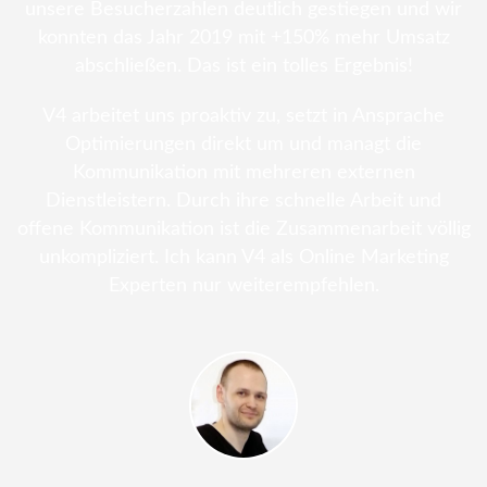
unsere Besucherzahlen deutlich gestiegen und wir
konnten das Jahr 2019 mit +150% mehr Umsatz
abschließen. Das ist ein tolles Ergebnis!
V4 arbeitet uns proaktiv zu, setzt in Ansprache
Optimierungen direkt um und managt die
Kommunikation mit mehreren externen
Dienstleistern. Durch ihre schnelle Arbeit und
offene Kommunikation ist die Zusammenarbeit völlig
unkompliziert. Ich kann V4 als Online Marketing
Experten nur weiterempfehlen.