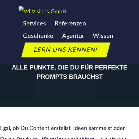
Zum
Inhalt
Services
Referenzen
CHECKLISTE: PROMPT
springen
Geschenke
Agentur
Wissen
FRAMEWORKS
LERN UNS KENNEN!
ALLE PUNKTE, DIE DU FÜR PERFEKTE
PROMPTS BRAUCHST
Egal, ob Du Content erstellst, Ideen sammelst oder