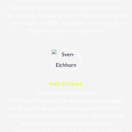
V4 Visions unterstützt uns seit 2023 in den
Bereichen Shop Optimierung und E-Commerce
SEO. Seitdem hat sich unsere Sichtbarkeit und unser
SEO-Traffic um 300% gesteigert. Ich bin mit der
Zusammenarbeit hochzufrieden.
Sven Eichhorn
Geschäftsführer, Spielewelle GmbH
V4 Visions GmbH hat für uns einen vollständigen
Audit von Inhalt und Technik unserer Care Club-
Websites durchgeführt, sowie eine SEO-Strategie
zur Positionierung unseres innovativen
Geschäftsmodells Care Club in Suchmaschinen