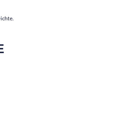
ichte.
E