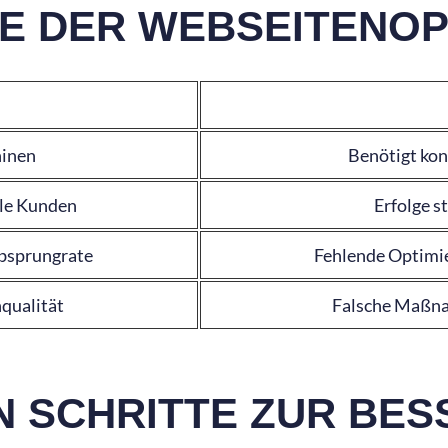
LE DER WEBSEITENO
hinen
Benötigt kon
lle Kunden
Erfolge st
Absprungrate
Fehlende Optimi
qualität
Falsche Maßna
EN SCHRITTE ZUR BE