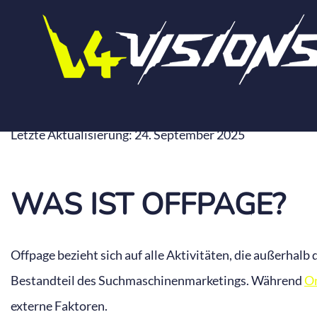
Zum
Inhalt
springen
OFFPAGE
Letzte Aktualisierung: 24. September 2025
WAS IST OFFPAGE?
Offpage bezieht sich auf alle Aktivitäten, die außerhalb 
Bestandteil des Suchmaschinenmarketings. Während
O
externe Faktoren.