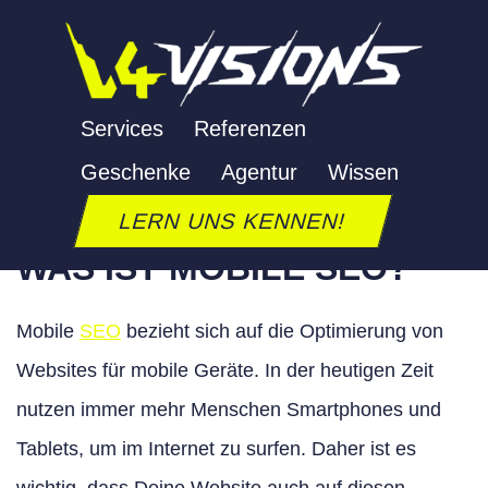
Zum
Inhalt
springen
MOBILE SEO
Services
Referenzen
Geschenke
Agentur
Wissen
Letzte Aktualisierung: 24. September 2025
LERN UNS KENNEN!
WAS IST MOBILE SEO?
Mobile
SEO
bezieht sich auf die Optimierung von
Websites für mobile Geräte. In der heutigen Zeit
nutzen immer mehr Menschen Smartphones und
Tablets, um im Internet zu surfen. Daher ist es