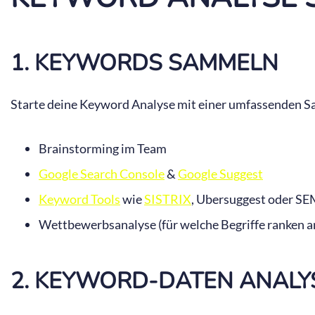
1. KEYWORDS SAMMELN
Starte deine Keyword Analyse mit einer umfassenden S
Brainstorming im Team
Google Search Console
&
Google Suggest
Keyword Tools
wie
SISTRIX
, Ubersuggest oder S
Wettbewerbsanalyse (für welche Begriffe ranken a
2. KEYWORD-DATEN ANALY