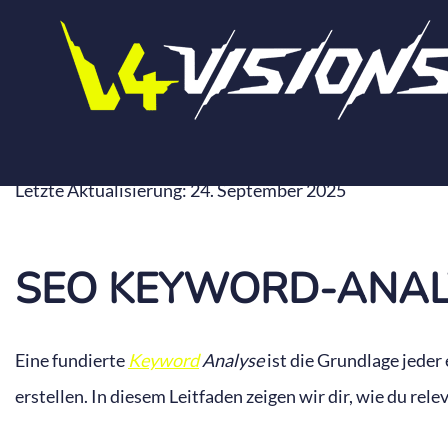
Zum
Inhalt
springen
KEYWORD ANALY
Letzte Aktualisierung: 24. September 2025
SEO KEYWORD-ANALY
Eine fundierte
Keyword
Analyse
ist die Grundlage jeder
erstellen. In diesem Leitfaden zeigen wir dir, wie du rel