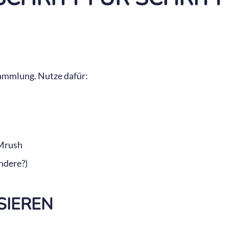
ammlung. Nutze dafür:
EMrush
ndere?)
SIEREN