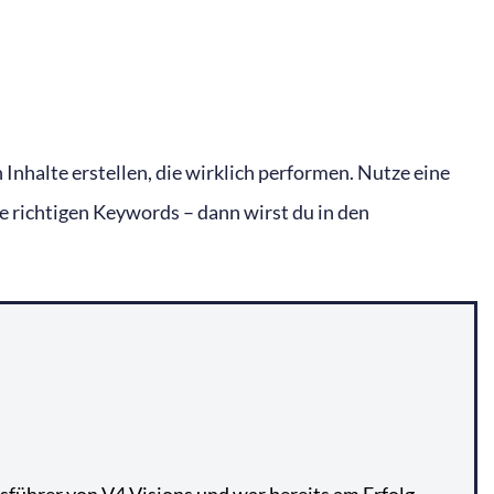
 Inhalte erstellen, die wirklich performen. Nutze eine
e richtigen Keywords – dann wirst du in den
tsführer von V4 Visions und war bereits am Erfolg