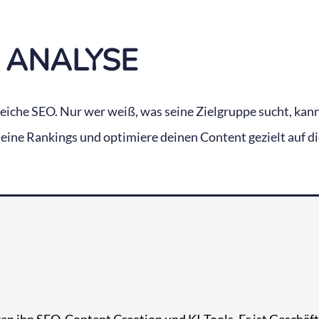
 ANALYSE
reiche SEO. Nur wer weiß, was seine Zielgruppe sucht, kann
ine Rankings und optimiere deinen Content gezielt auf di
ren ihn SEO, Content Creation und KI-Tools. Er ist Geschäf