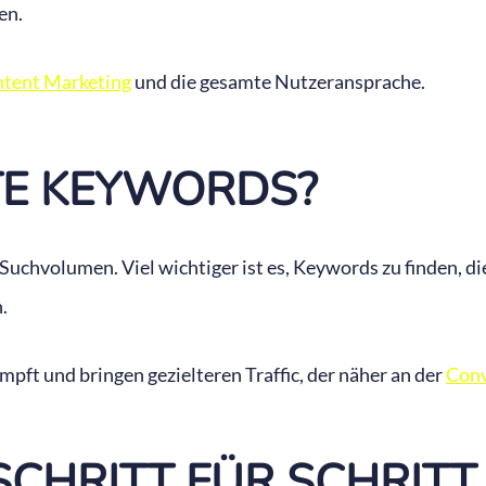
en.
tent Marketing
und die gesamte Nutzeransprache.
TE KEYWORDS?
Suchvolumen. Viel wichtiger ist es, Keywords zu finden, di
.
ft und bringen gezielteren Traffic, der näher an der
Conv
CHRITT FÜR SCHRITT