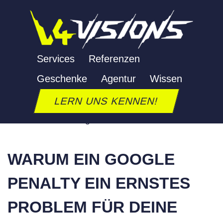
Zum
Inhalt
springen
Services
Referenzen
Geschenke
Agentur
Wissen
GOOGLE PENALTY
LERN UNS KENNEN!
Letzte Aktualisierung: 25. Juni 2026
WARUM EIN GOOGLE
PENALTY EIN ERNSTES
PROBLEM FÜR DEINE