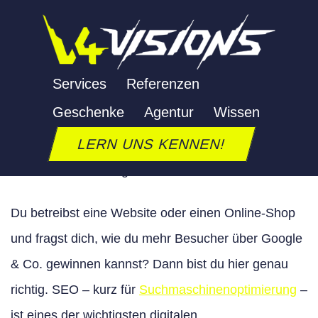
Zum
Inhalt
springen
Services
Referenzen
Geschenke
Agentur
Wissen
SEO
LERN UNS KENNEN!
Letzte Aktualisierung: 29. Juni 2026
Du betreibst eine Website oder einen Online-Shop
und fragst dich, wie du mehr Besucher über Google
& Co. gewinnen kannst? Dann bist du hier genau
richtig. SEO – kurz für
Suchmaschinenoptimierung
–
ist eines der wichtigsten digitalen