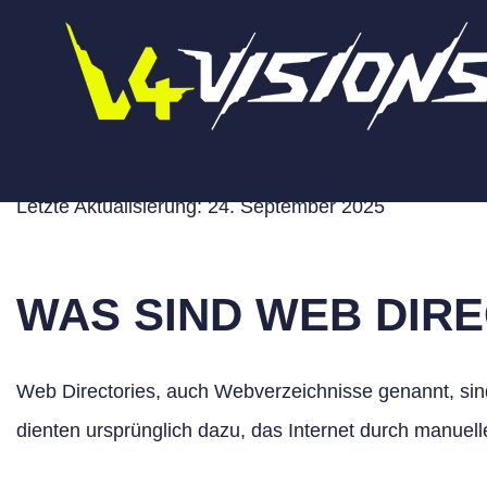
Zum
Inhalt
springen
WEB DIRECTORY
Letzte Aktualisierung: 24. September 2025
WAS SIND WEB DIR
Web Directories, auch Webverzeichnisse genannt, sin
dienten ursprünglich dazu, das Internet durch manue