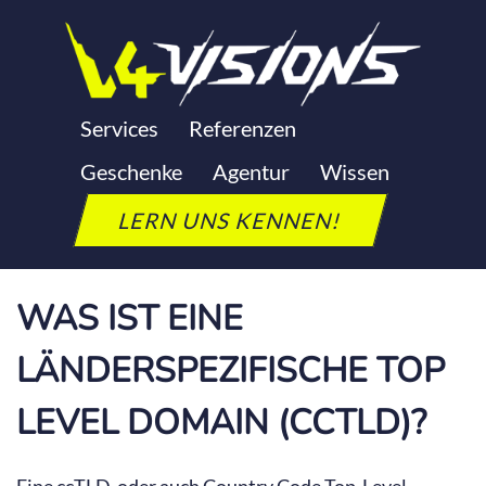
Zum
Inhalt
springen
LÄNDERSPEZIFISCHE TOP
Services
Referenzen
Geschenke
Agentur
Wissen
LEVEL DOMAIN (CCTLD)
LERN UNS KENNEN!
Letzte Aktualisierung: 24. September 2025
WAS IST EINE
LÄNDERSPEZIFISCHE TOP
LEVEL DOMAIN (CCTLD)?