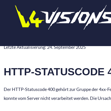
Zum
Inhalt
springen
HTTP 400 BAD R
Letzte Aktualisierung: 24. September 2025
HTTP-STATUSCODE 
Der HTTP-Statuscode 400 gehört zur Gruppe der 4xx-Fe
konnte vom Server nicht verarbeitet werden. Die Ursach