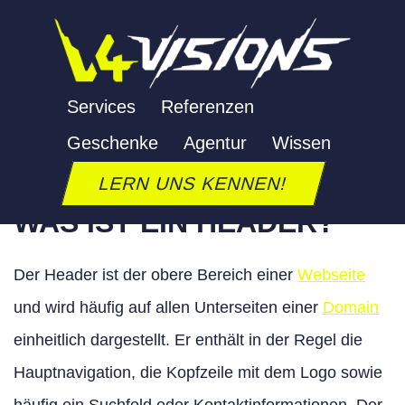
Zum
Inhalt
springen
HEADER
Services
Referenzen
Geschenke
Agentur
Wissen
Letzte Aktualisierung: 24. September 2025
LERN UNS KENNEN!
WAS IST EIN HEADER?
Der Header ist der obere Bereich einer
Webseite
und wird häufig auf allen Unterseiten einer
Domain
einheitlich dargestellt. Er enthält in der Regel die
Hauptnavigation, die Kopfzeile mit dem Logo sowie