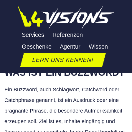
Zum
Inhalt
springen
BUZZWORD
Services
Referenzen
Geschenke
Agentur
Wissen
Letzte Aktualisierung: 24. September 2025
LERN UNS KENNEN!
WAS IST EIN BUZZWORD?
Ein Buzzword, auch Schlagwort, Catchword oder
Catchphrase genannt, ist ein Ausdruck oder eine
prägnante Phrase, die besondere Aufmerksamkeit
erzeugen soll. Ziel ist es, Inhalte eingängig und