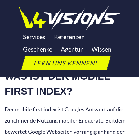
Zum
Inhalt
springen
MOBILE FIRST INDEX
Services
Referenzen
Geschenke
Agentur
Wissen
Letzte Aktualisierung: 24. September 2025
LERN UNS KENNEN!
WAS IST DER MOBILE
FIRST INDEX?
Der mobile first index ist Googles Antwort auf die
zunehmende Nutzung mobiler Endgeräte. Seitdem
bewertet Google Webseiten vorrangig anhand der