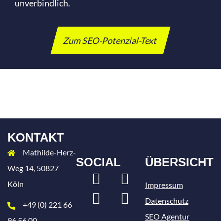
unverbindlich.
Zum SEO-Potenzial-Text
KONTAKT
Mathilde-Herz-
SOCIAL
ÜBERSICHT
Weg 14, 50827
LinkedIn
Xing
Köln
Impressum
Instagram
Facebook
Datenschutz
+49 (0) 221 66
SEO Agentur
96 56 00