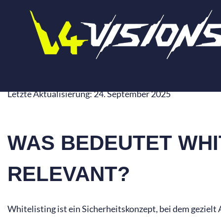
Zum
Inhalt
springen
WHITELISTING
Letzte Aktualisierung: 24. September 2025
WAS BEDEUTET WHI
RELEVANT?
Whitelisting ist ein Sicherheitskonzept, bei dem geziel