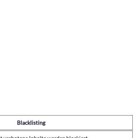
Blacklisting
it verbotene Inhalte werden blockiert