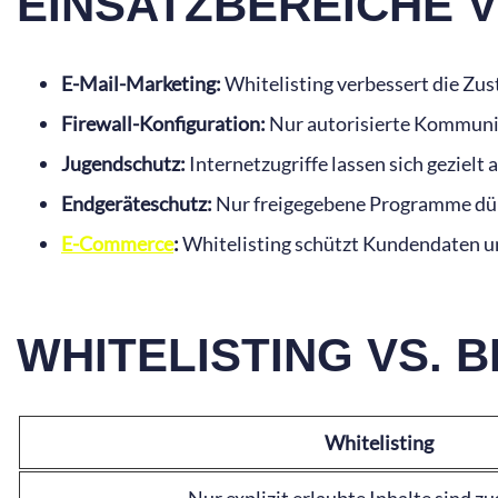
EINSATZBEREICHE V
E-Mail-Marketing:
Whitelisting verbessert die Zust
Firewall-Konfiguration:
Nur autorisierte Kommunik
Jugendschutz:
Internetzugriffe lassen sich gezielt
Endgeräteschutz:
Nur freigegebene Programme dür
E-Commerce
:
Whitelisting schützt Kundendaten un
WHITELISTING VS. 
Whitelisting
Nur explizit erlaubte Inhalte sind z