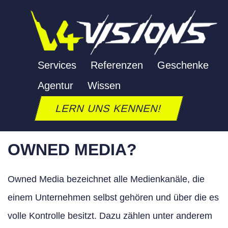
Zum
Inhalt
springen
OWNED MEDIA
Services
Referenzen
Geschenke
Letzte Aktualisierung: 24. September 2025
Agentur
Wissen
LERN UNS KENNEN!
DEFINITION: WAS IST
OWNED MEDIA?
Owned Media bezeichnet alle Medienkanäle, die
einem Unternehmen selbst gehören und über die es
volle Kontrolle besitzt. Dazu zählen unter anderem