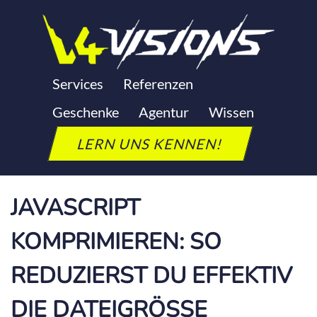
Zum
Inhalt
springen
JAVASCRIPT
Services
Referenzen
Geschenke
Agentur
Wissen
KOMPRIMIEREN
LERN UNS KENNEN!
Letzte Aktualisierung: 24. September 2025
JAVASCRIPT
KOMPRIMIEREN: SO
REDUZIERST DU EFFEKTIV
DIE DATEIGRÖSSE