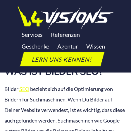
Zum
Inhalt
springen
BILDER SEO
Services
Referenzen
Geschenke
Agentur
Wissen
Letzte Aktualisierung: 24. September 2025
LERN UNS KENNEN!
WAS IST BILDER SEO?
Bilder
SEO
bezieht sich auf die Optimierung von
Bildern für Suchmaschinen. Wenn Du Bilder auf
Deiner Website verwendest, ist es wichtig, dass diese
auch gefunden werden. Suchmaschinen wie Google